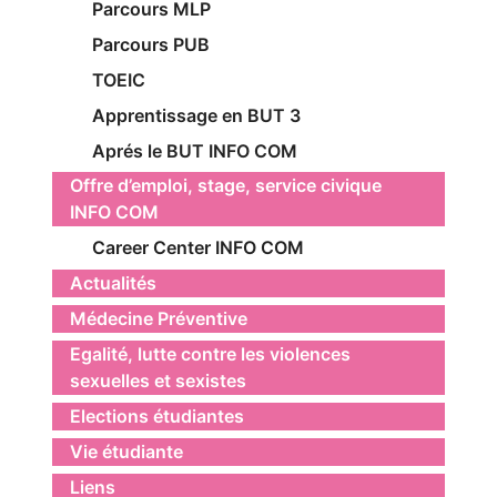
Parcours MLP
Parcours PUB
TOEIC
Apprentissage en BUT 3
Aprés le BUT INFO COM
Offre d’emploi, stage, service civique
INFO COM
Career Center INFO COM
Actualités
Médecine Préventive
Egalité, lutte contre les violences
sexuelles et sexistes
Elections étudiantes
Vie étudiante
Liens