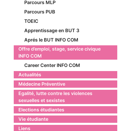
Parcours MLP
Parcours PUB
TOEIC
Apprentissage en BUT 3
Aprés le BUT INFO COM
Offre d’emploi, stage, service civique
INFO COM
Career Center INFO COM
Actualités
Médecine Préventive
Egalité, lutte contre les violences
sexuelles et sexistes
Elections étudiantes
Vie étudiante
Liens