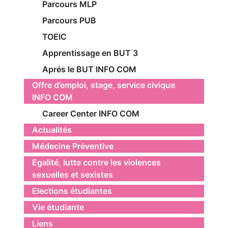
Parcours MLP
Parcours PUB
TOEIC
Apprentissage en BUT 3
Aprés le BUT INFO COM
Offre d’emploi, stage, service civique
INFO COM
Career Center INFO COM
Actualités
Médecine Préventive
Egalité, lutte contre les violences
sexuelles et sexistes
Elections étudiantes
Vie étudiante
Liens