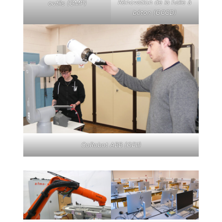
Rénovation de la halle à
outils (GMP)
béton (GCCD)
CoRobot ABB (GEII)