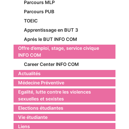
Parcours MLP
Parcours PUB
TOEIC
Apprentissage en BUT 3
Aprés le BUT INFO COM
Offre d’emploi, stage, service civique
INFO COM
Career Center INFO COM
Actualités
Médecine Préventive
Egalité, lutte contre les violences
sexuelles et sexistes
Elections étudiantes
Vie étudiante
Liens