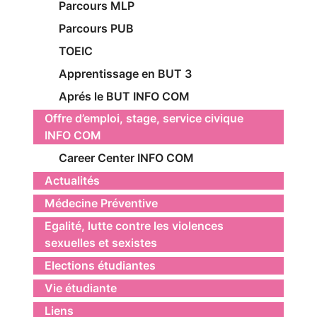
Parcours MLP
Parcours PUB
TOEIC
Apprentissage en BUT 3
Aprés le BUT INFO COM
Offre d’emploi, stage, service civique
INFO COM
Career Center INFO COM
Actualités
Médecine Préventive
Egalité, lutte contre les violences
sexuelles et sexistes
Elections étudiantes
Vie étudiante
Liens