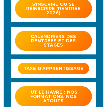
S'INSCRIRE OU SE
RÉINSCRIRE (RENTRÉE
2026)
CALENDRIERS DES
RENTRÉES ET DES
STAGES
TAXE D'APPRENTISSAGE
IUT LE HAVRE : NOS
FORMATIONS, NOS
ATOUTS