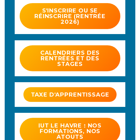
S'INSCRIRE OU SE
RÉINSCRIRE (RENTRÉE
2026)
CALENDRIERS DES
RENTRÉES ET DES
STAGES
TAXE D'APPRENTISSAGE
IUT LE HAVRE : NOS
FORMATIONS, NOS
ATOUTS