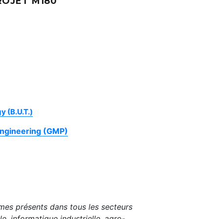
ROJET M180
y (B.U.T.)
Engineering (GMP)
ismes présents dans tous les secteurs
e, informatique industrielle, agro-