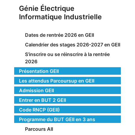
Génie Électrique
Informatique Industrielle
Dates de rentrée 2026 en GEII
Calendrier des stages 2026-2027 en GEII
S’inscrire ou se réinscrire à la rentrée
2026
Présentation GEII
Les attendus Parcoursup en GEII
Admission GEII
Entrer en BUT 2 GEII
Code RNCP (GEII)
Programme du BUT GEII en 3 ans
Parcours AII