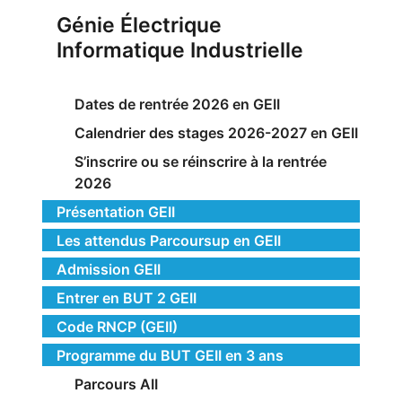
Génie Électrique
Informatique Industrielle
Dates de rentrée 2026 en GEII
Calendrier des stages 2026-2027 en GEII
S’inscrire ou se réinscrire à la rentrée
2026
Présentation GEII
Les attendus Parcoursup en GEII
Admission GEII
Entrer en BUT 2 GEII
Code RNCP (GEII)
Programme du BUT GEII en 3 ans
Parcours AII