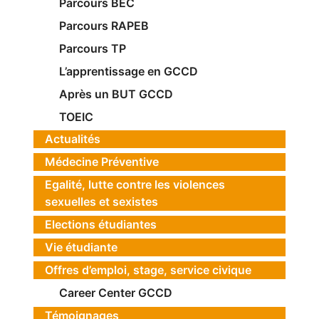
Parcours BEC
Parcours RAPEB
Parcours TP
L’apprentissage en GCCD
Après un BUT GCCD
TOEIC
Actualités
Médecine Préventive
Egalité, lutte contre les violences
sexuelles et sexistes
Elections étudiantes
Vie étudiante
Offres d’emploi, stage, service civique
Career Center GCCD
Témoignages