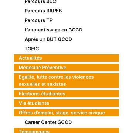
Parcours BEC
Parcours RAPEB
Parcours TP
L’apprentissage en GCCD
Après un BUT GCCD
TOEIC
Actualités
Médecine Préventive
Egalité, lutte contre les violences
sexuelles et sexistes
Elections étudiantes
Vie étudiante
Offres d’emploi, stage, service civique
Career Center GCCD
Témoignages