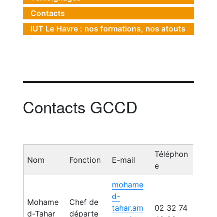
Contacts
IUT Le Havre : nos formations, nos atouts
Contacts GCCD
Téléphon
Nom
Fonction
E-mail
e
mohame
d-
Mohame
Chef de
tahar.am
02 32 74
d-Tahar
départe