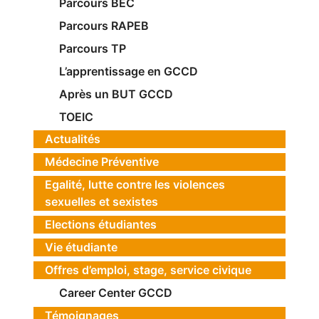
Parcours BEC
Parcours RAPEB
Parcours TP
L’apprentissage en GCCD
Après un BUT GCCD
TOEIC
Actualités
Médecine Préventive
Egalité, lutte contre les violences
sexuelles et sexistes
Elections étudiantes
Vie étudiante
Offres d’emploi, stage, service civique
Career Center GCCD
Témoignages