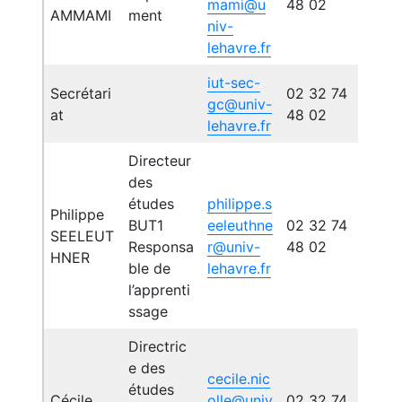
mami@u
48 02
AMMAMI
ment
niv-
lehavre.fr
iut-sec-
Secrétari
02 32 74
gc@univ-
at
48 02
lehavre.fr
Directeur
des
études
philippe.s
Philippe
BUT1
eeleuthne
02 32 74
SEELEUT
Responsa
r@univ-
48 02
HNER
ble de
lehavre.fr
l’apprenti
ssage
Directric
e des
cecile.nic
études
Cécile
olle@univ
02 32 74