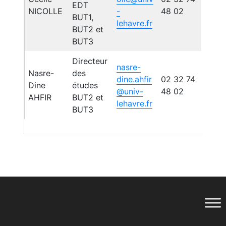
EDT
NICOLLE
-
48 02
BUT1,
lehavre.fr
BUT2 et
BUT3
Directeur
nasre-
Nasre-
des
dine.ahfir
02 32 74
Dine
études
@univ-
48 02
AHFIR
BUT2 et
lehavre.fr
BUT3