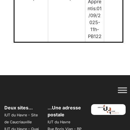
Appre
ntis:01
/09/2
025-
11h-
PB122
Deux sites...
...Une adresse
postale
IUT du Havre - Site
de Caucriauville
IUT du Havre
IUT du Havre - Quai
Rue Boris Vian - BP