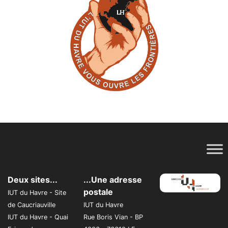
Deux sites...
...Une adresse
postale
IUT du Havre - Site
de Caucriauville
IUT du Havre
IUT du Havre - Quai
Rue Boris Vian - BP