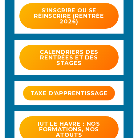
S'INSCRIRE OU SE
RÉINSCRIRE (RENTRÉE
2026)
CALENDRIERS DES
RENTRÉES ET DES
STAGES
TAXE D'APPRENTISSAGE
IUT LE HAVRE : NOS
FORMATIONS, NOS
ATOUTS