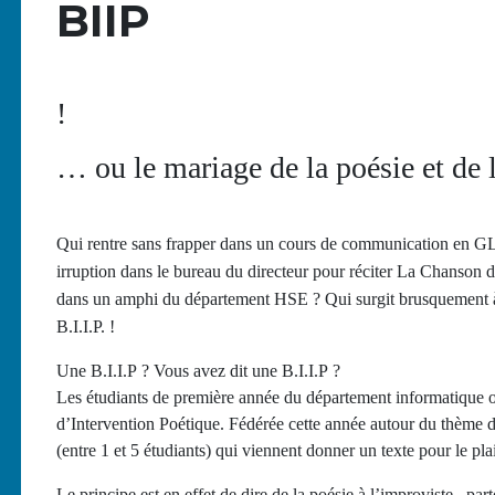
BIIP
!
… ou le mariage de la poésie et de 
Qui rentre sans frapper dans un cours de communication en GL
irruption dans le bureau du directeur pour réciter La Chanson
dans un amphi du département HSE ? Qui surgit brusquement à l
B.I.I.P. !
Une B.I.I.P ? Vous avez dit une B.I.I.P ?
Les étudiants de première année du département informatique o
d’Intervention Poétique. Fédérée cette année autour du thème d
(entre 1 et 5 étudiants) qui viennent donner un texte pour le pl
Le principe est en effet de dire de la poésie à l’improviste, par