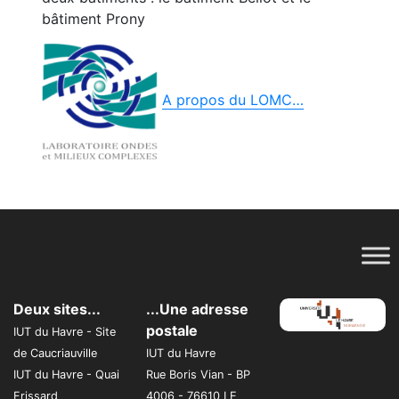
bâtiment Prony
A propos du LOMC…
Deux sites...
...Une adresse
postale
IUT du Havre - Site
de Caucriauville
IUT du Havre
IUT du Havre - Quai
Rue Boris Vian - BP
Frissard
4006 - 76610 LE