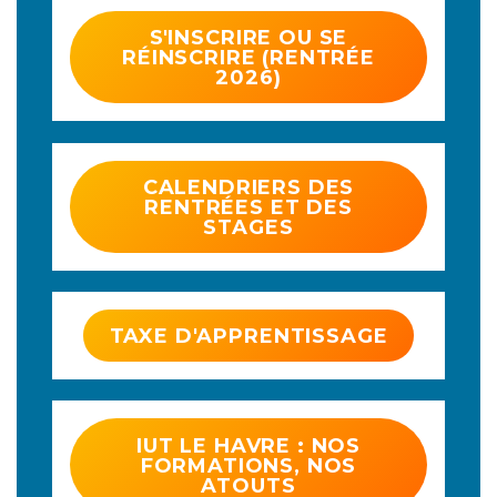
S'INSCRIRE OU SE
RÉINSCRIRE (RENTRÉE
2026)
CALENDRIERS DES
RENTRÉES ET DES
STAGES
TAXE D'APPRENTISSAGE
IUT LE HAVRE : NOS
FORMATIONS, NOS
ATOUTS