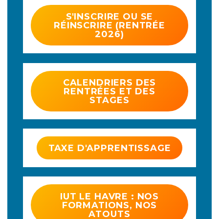
S'INSCRIRE OU SE
RÉINSCRIRE (RENTRÉE
2026)
CALENDRIERS DES
RENTRÉES ET DES
STAGES
TAXE D'APPRENTISSAGE
IUT LE HAVRE : NOS
FORMATIONS, NOS
ATOUTS