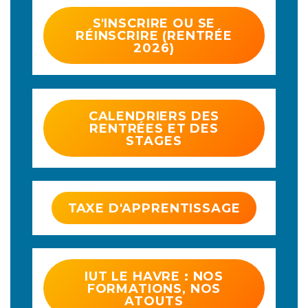
S'INSCRIRE OU SE
RÉINSCRIRE (RENTRÉE
2026)
CALENDRIERS DES
RENTRÉES ET DES
STAGES
TAXE D'APPRENTISSAGE
IUT LE HAVRE : NOS
FORMATIONS, NOS
ATOUTS