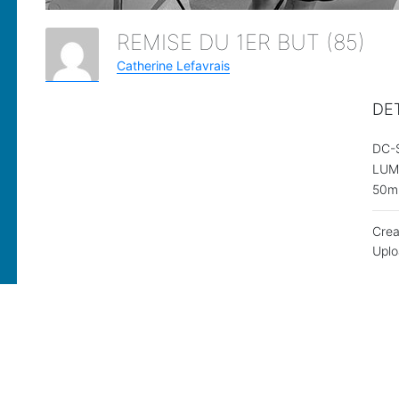
REMISE DU 1ER BUT (85)
Catherine Lefavrais
DE
DC-
LUMI
50
Cre
Upl