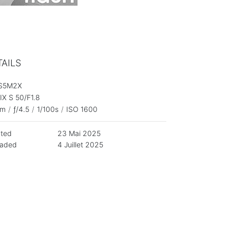
TAILS
S5M2X
X S 50/F1.8
mm
/
ƒ/4.5
/
1/100s
/
ISO 1600
ated
23 Mai 2025
oaded
4 Juillet 2025