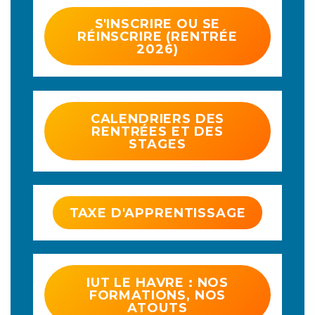
S'INSCRIRE OU SE
RÉINSCRIRE (RENTRÉE
2026)
CALENDRIERS DES
RENTRÉES ET DES
STAGES
TAXE D'APPRENTISSAGE
IUT LE HAVRE : NOS
FORMATIONS, NOS
ATOUTS