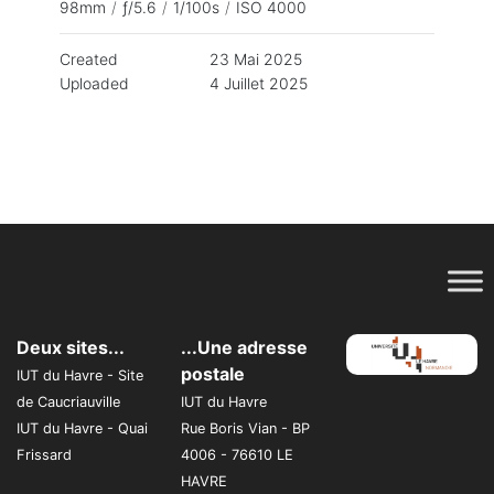
98mm
/
ƒ/5.6
/
1/100s
/
ISO 4000
Created
23 Mai 2025
Uploaded
4 Juillet 2025
Deux sites...
...Une adresse
postale
IUT du Havre - Site
de Caucriauville
IUT du Havre
IUT du Havre - Quai
Rue Boris Vian - BP
Frissard
4006 - 76610 LE
HAVRE