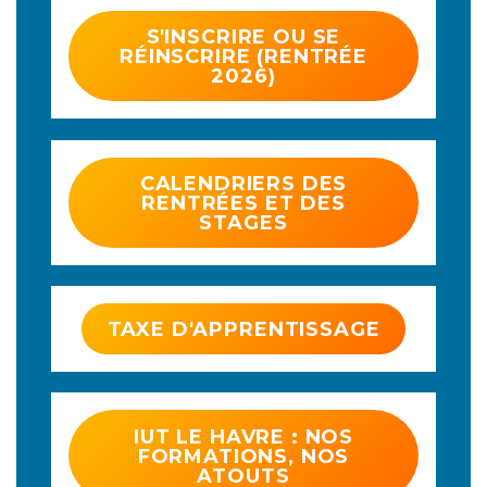
S'INSCRIRE OU SE
RÉINSCRIRE (RENTRÉE
2026)
CALENDRIERS DES
RENTRÉES ET DES
STAGES
TAXE D'APPRENTISSAGE
IUT LE HAVRE : NOS
FORMATIONS, NOS
ATOUTS