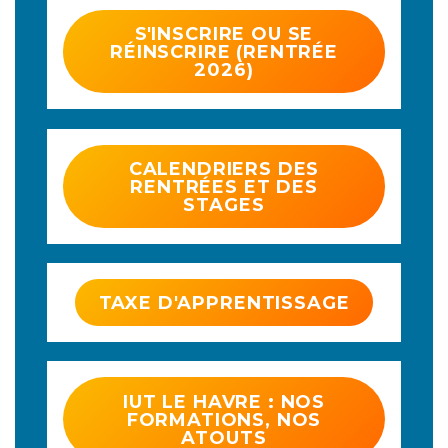
S'INSCRIRE OU SE
RÉINSCRIRE (RENTRÉE
2026)
CALENDRIERS DES
RENTRÉES ET DES
STAGES
TAXE D'APPRENTISSAGE
IUT LE HAVRE : NOS
FORMATIONS, NOS
ATOUTS