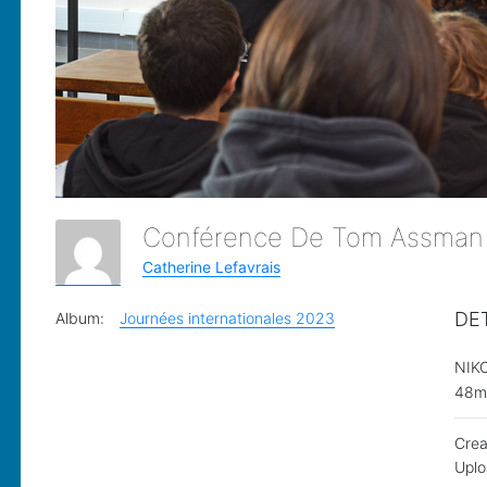
Conférence De Tom Assman 
Catherine Lefavrais
DE
Album:
Journées internationales 2023
NIK
48
Cre
Upl