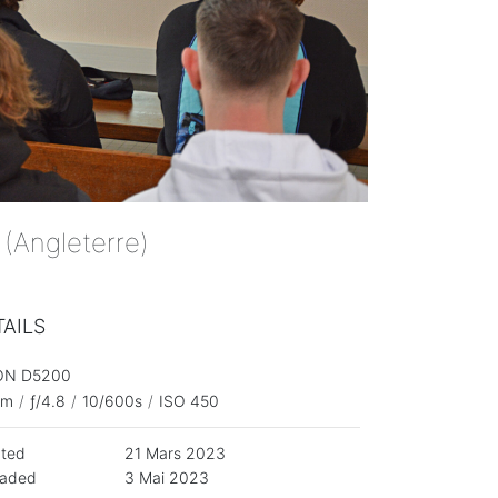
(Angleterre)
TAILS
ON D5200
mm
/
ƒ/4.8
/
10/600s
/
ISO 450
ated
21 Mars 2023
oaded
3 Mai 2023