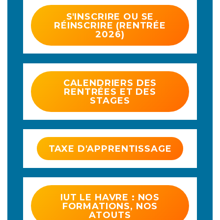
S'INSCRIRE OU SE
RÉINSCRIRE (RENTRÉE
2026)
CALENDRIERS DES
RENTRÉES ET DES
STAGES
TAXE D'APPRENTISSAGE
IUT LE HAVRE : NOS
FORMATIONS, NOS
ATOUTS