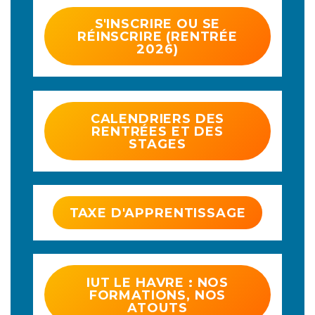
S'INSCRIRE OU SE
RÉINSCRIRE (RENTRÉE
2026)
CALENDRIERS DES
RENTRÉES ET DES
STAGES
TAXE D'APPRENTISSAGE
IUT LE HAVRE : NOS
FORMATIONS, NOS
ATOUTS