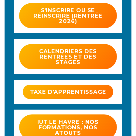
S'INSCRIRE OU SE
RÉINSCRIRE (RENTRÉE
2026)
CALENDRIERS DES
RENTRÉES ET DES
STAGES
TAXE D'APPRENTISSAGE
IUT LE HAVRE : NOS
FORMATIONS, NOS
ATOUTS