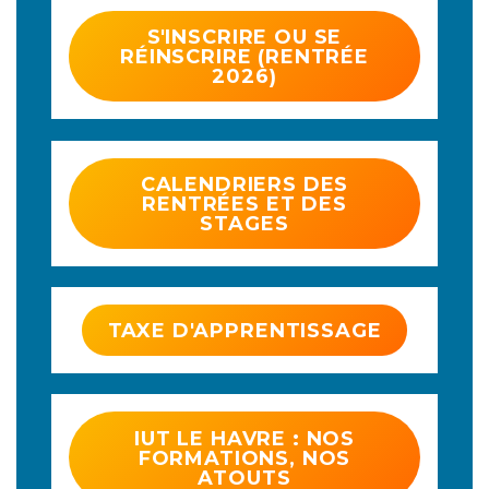
S'INSCRIRE OU SE
RÉINSCRIRE (RENTRÉE
2026)
CALENDRIERS DES
RENTRÉES ET DES
STAGES
TAXE D'APPRENTISSAGE
IUT LE HAVRE : NOS
FORMATIONS, NOS
ATOUTS