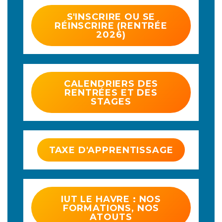
S'INSCRIRE OU SE
RÉINSCRIRE (RENTRÉE
2026)
CALENDRIERS DES
RENTRÉES ET DES
STAGES
TAXE D'APPRENTISSAGE
IUT LE HAVRE : NOS
FORMATIONS, NOS
ATOUTS