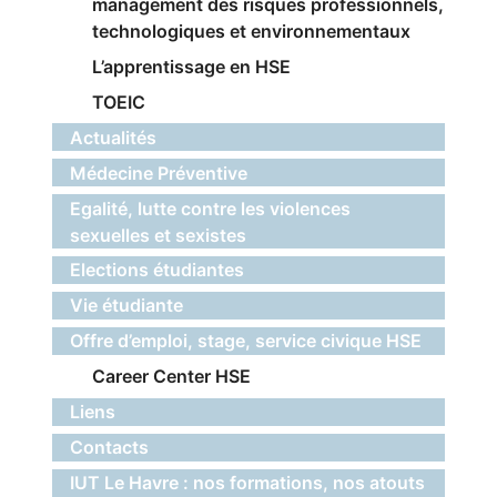
management des risques professionnels,
technologiques et environnementaux
L’apprentissage en HSE
TOEIC
Actualités
Médecine Préventive
Egalité, lutte contre les violences
sexuelles et sexistes
Elections étudiantes
Vie étudiante
Offre d’emploi, stage, service civique HSE
Career Center HSE
Liens
Contacts
IUT Le Havre : nos formations, nos atouts