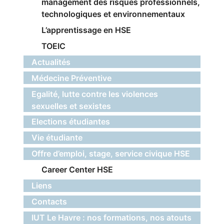
management des risques professionnels,
technologiques et environnementaux
L’apprentissage en HSE
TOEIC
Actualités
Médecine Préventive
Egalité, lutte contre les violences
sexuelles et sexistes
Elections étudiantes
Vie étudiante
Offre d’emploi, stage, service civique HSE
Career Center HSE
Liens
Contacts
IUT Le Havre : nos formations, nos atouts