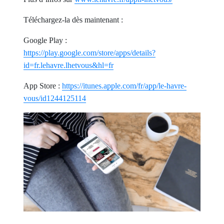
Téléchargez-la dès maintenant :
Google Play :
https://play.google.com/store/apps/details?
id=fr.lehavre.lhetvous&hl=fr
App Store :
https://itunes.apple.com/fr/app/le-havre-
vous/id1244125114