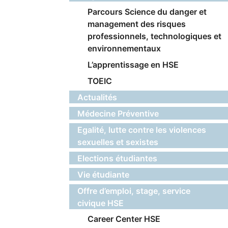
Parcours Science du danger et
management des risques
professionnels, technologiques et
environnementaux
L’apprentissage en HSE
TOEIC
Actualités
Médecine Préventive
Egalité, lutte contre les violences
sexuelles et sexistes
Elections étudiantes
Vie étudiante
Offre d’emploi, stage, service
civique HSE
Career Center HSE