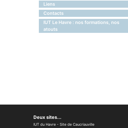
Liens
Contacts
IUT Le Havre : nos formations, nos
atouts
Deux sites...
IUT du Havre - Site de Caucriauville