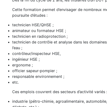
Dès la fin du cycle de 2 ans, les titulaires d’un DUT 
Cette formation permet d’envisager de nombreux mét
poursuite d’études :
technicien HSE/QHSE ;
animateur ou formateur HSE ;
technicien en radioprotection ;
technicien de contrôle et analyse dans les domaines 
l’eau ;
contrôleur/inspecteur HSE,
ingénieur HSE ;
ergonome ;
officier sapeur-pompier ;
responsable environnement ;
etc.
Ces emplois couvrent des secteurs d’activité variés 
industrie (pétro-chimie, agroalimentaire, automobil