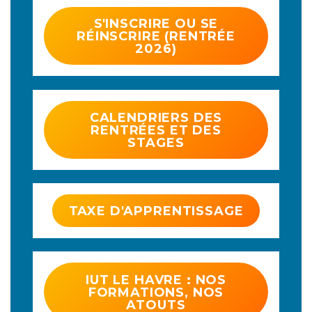
S'INSCRIRE OU SE
RÉINSCRIRE (RENTRÉE
2026)
CALENDRIERS DES
RENTRÉES ET DES
STAGES
TAXE D'APPRENTISSAGE
IUT LE HAVRE : NOS
FORMATIONS, NOS
ATOUTS