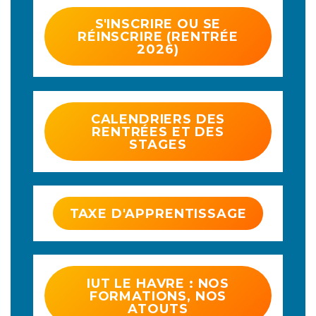
S'INSCRIRE OU SE
RÉINSCRIRE (RENTRÉE
2026)
CALENDRIERS DES
RENTRÉES ET DES
STAGES
TAXE D'APPRENTISSAGE
IUT LE HAVRE : NOS
FORMATIONS, NOS
ATOUTS