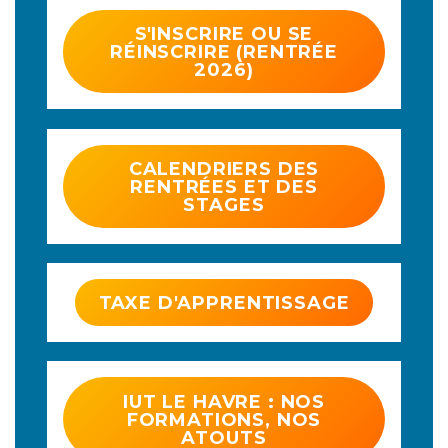
S'INSCRIRE OU SE
RÉINSCRIRE (RENTRÉE
2026)
CALENDRIERS DES
RENTRÉES ET DES
STAGES
TAXE D'APPRENTISSAGE
IUT LE HAVRE : NOS
FORMATIONS, NOS
ATOUTS