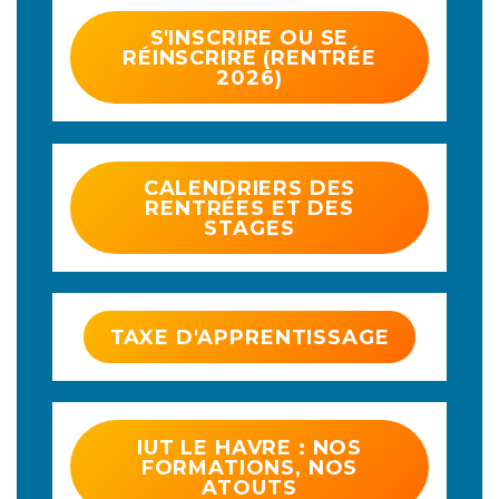
S'INSCRIRE OU SE
RÉINSCRIRE (RENTRÉE
2026)
CALENDRIERS DES
RENTRÉES ET DES
STAGES
TAXE D'APPRENTISSAGE
IUT LE HAVRE : NOS
FORMATIONS, NOS
ATOUTS