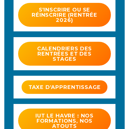
S'INSCRIRE OU SE
RÉINSCRIRE (RENTRÉE
2026)
CALENDRIERS DES
RENTRÉES ET DES
STAGES
TAXE D'APPRENTISSAGE
IUT LE HAVRE : NOS
FORMATIONS, NOS
ATOUTS