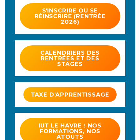
S'INSCRIRE OU SE
RÉINSCRIRE (RENTRÉE
2026)
CALENDRIERS DES
RENTRÉES ET DES
STAGES
TAXE D'APPRENTISSAGE
IUT LE HAVRE : NOS
FORMATIONS, NOS
ATOUTS