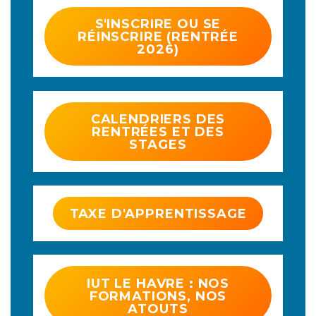
S'INSCRIRE OU SE
RÉINSCRIRE (RENTRÉE
2026)
CALENDRIERS DES
RENTRÉES ET DES
STAGES
TAXE D'APPRENTISSAGE
IUT LE HAVRE : NOS
FORMATIONS, NOS
ATOUTS