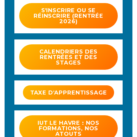
S'INSCRIRE OU SE
RÉINSCRIRE (RENTRÉE
2026)
CALENDRIERS DES
RENTRÉES ET DES
STAGES
TAXE D'APPRENTISSAGE
IUT LE HAVRE : NOS
FORMATIONS, NOS
ATOUTS