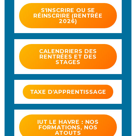
S'INSCRIRE OU SE
RÉINSCRIRE (RENTRÉE
2026)
CALENDRIERS DES
RENTRÉES ET DES
STAGES
TAXE D'APPRENTISSAGE
IUT LE HAVRE : NOS
FORMATIONS, NOS
ATOUTS