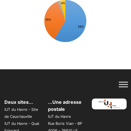
Deux sites...
...Une adresse
postale
IUT du Havre - Site
de Caucriauville
IUT du Havre
IUT du Havre - Quai
Rue Boris Vian - BP
Frissard
4006 - 76610 LE