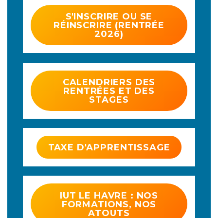
S'INSCRIRE OU SE
RÉINSCRIRE (RENTRÉE
2026)
CALENDRIERS DES
RENTRÉES ET DES
STAGES
TAXE D'APPRENTISSAGE
IUT LE HAVRE : NOS
FORMATIONS, NOS
ATOUTS