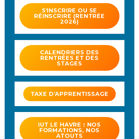
S'INSCRIRE OU SE
RÉINSCRIRE (RENTRÉE
2026)
CALENDRIERS DES
RENTRÉES ET DES
STAGES
TAXE D'APPRENTISSAGE
IUT LE HAVRE : NOS
FORMATIONS, NOS
ATOUTS