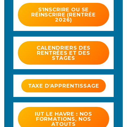
S'INSCRIRE OU SE
RÉINSCRIRE (RENTRÉE
2026)
CALENDRIERS DES
RENTRÉES ET DES
STAGES
TAXE D'APPRENTISSAGE
IUT LE HAVRE : NOS
FORMATIONS, NOS
ATOUTS