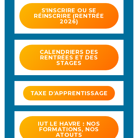
S'INSCRIRE OU SE
RÉINSCRIRE (RENTRÉE
2026)
CALENDRIERS DES
RENTRÉES ET DES
STAGES
TAXE D'APPRENTISSAGE
IUT LE HAVRE : NOS
FORMATIONS, NOS
ATOUTS