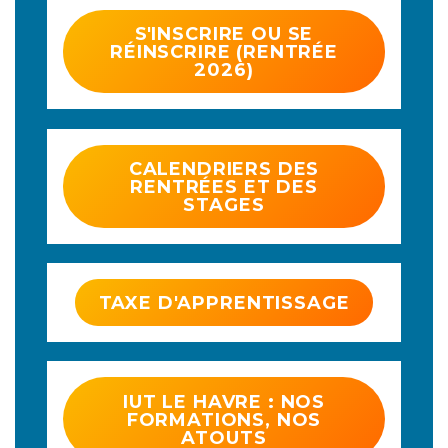
S'INSCRIRE OU SE
RÉINSCRIRE (RENTRÉE
2026)
CALENDRIERS DES
RENTRÉES ET DES
STAGES
TAXE D'APPRENTISSAGE
IUT LE HAVRE : NOS
FORMATIONS, NOS
ATOUTS