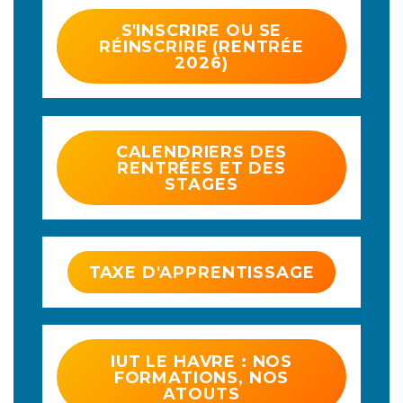
S'INSCRIRE OU SE
RÉINSCRIRE (RENTRÉE
2026)
CALENDRIERS DES
RENTRÉES ET DES
STAGES
TAXE D'APPRENTISSAGE
IUT LE HAVRE : NOS
FORMATIONS, NOS
ATOUTS